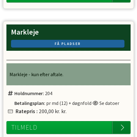
Markleje
FÅ PLADSER
Markleje - kun efter aftale.
Holdnummer:
204
Betalingsplan:
pr md (12) + døgnfold
Se datoer
Ratepris
:
200,00 kr.
kr.
TILMELD