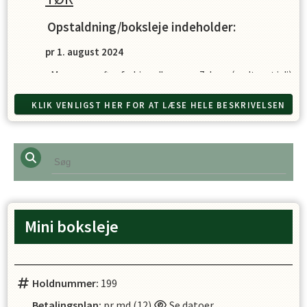
Opstaldning/boksleje indeholder:
pr 1. august 2024
- Morgen og aftenfodring alle ugens 7 dage. (undtaget juli)
Stråfoder og kraftfoder gives.
KLIK VENLIGST HER FOR AT LÆSE HELE BESKRIVELSEN
- Opstalder kan vælge imellem halm eller halmpiller.
- Stråfoder: Hø og wrap tilbydes til eget forbrug.
Bestyrelsen/personalet forbeholder sig ret til at påtale
evt. over- eller underforbrug. Opstaldere sørger for at
stråfoder står klar inden fodring.
- I weekender og på helligdage sørger opstalderen for ud-
og indluk af egen hest. Vi hjælper gerne hinanden.
Mini boksleje
- Gødningsprøve/ormekur 2 x årligt.
- Der fodres med kvalitetsprodukter i samarbejde med
foderkonsulent. Ønsker man at fodre med eget foder
Holdnummer:
eller give tilskud, kan dette stilles/hænges ved boksen og
199
fodervagt vil give det i forbindelse med fodring.
Betalingsplan:
pr md (12)
Se datoer