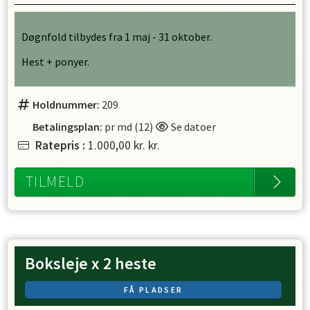
Døgnfold tilbydes fra 1 maj - 31 oktober.
Hest + ponyer.
Holdnummer:
209
Betalingsplan:
pr md (12)
Se datoer
Ratepris
:
1.000,00 kr.
kr.
TILMELD
Boksleje x 2 heste
FÅ PLADSER