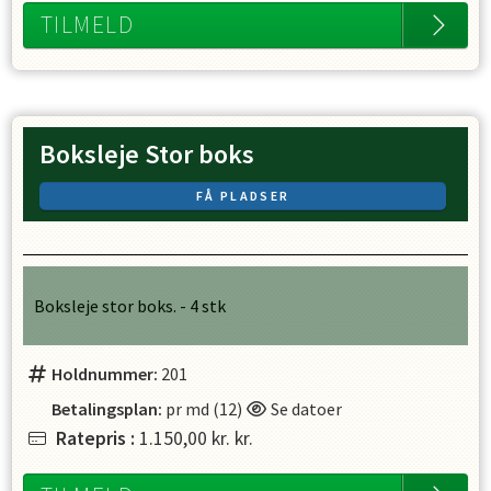
TILMELD
Weekendvagter - lidt info
Ved tilmelding af opstaldning med weekendvagt indgår du
i vores weekendvagtplan, sammen med vores partryttere.
Planen bliver lavet i et rul og vagtplanen laves i god tid.
Elevheste og privatheste skal fodres lørdag og søndag kl.
Boksleje Stor boks
7.00 og 17.00, vores elevheste skal lukkes ud og ind fra
fold, der skal strøes med halm, muges i pillebokse og
FÅ PLADSER
staldene skal fejes.
I sommermånederne (juni og august) skal elevhestene
tilses en gang dagligt i din weekendvagt. Der skal tjekkes
vand på markerne og elevhestene skal have tildelt deres
fodertilskud.
Boksleje stor boks. - 4 stk
I juli måned har alle parter + opstaldere der deltager i
vagtplanen 2-3 dage, hvor de skal tilse elevhestene.
Holdnummer:
201
Betalingsplan:
pr md (12)
Se datoer
Der tages forbehold for fejl og ændringer.
Ratepris
:
1.150,00 kr.
kr.