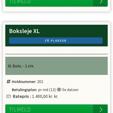
TILMELD
Boksleje XL
FÅ PLADSER
XL Boks. - 1 stk.
Holdnummer:
202
Betalingsplan:
pr md (12)
Se datoer
Ratepris
:
1.400,00 kr.
kr.
TILMELD