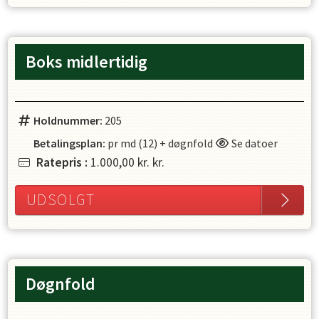
Boks midlertidig
Holdnummer:
205
Betalingsplan:
pr md (12) + døgnfold
Se datoer
Ratepris
:
1.000,00 kr.
kr.
UDSOLGT
Døgnfold