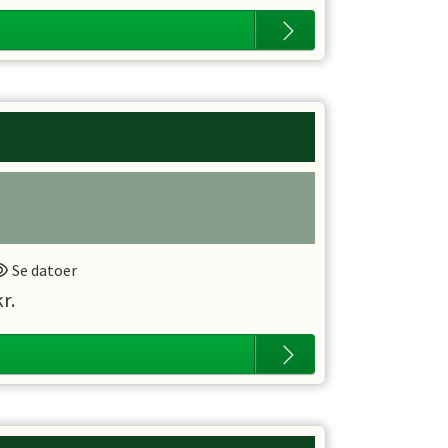
Se datoer
r.