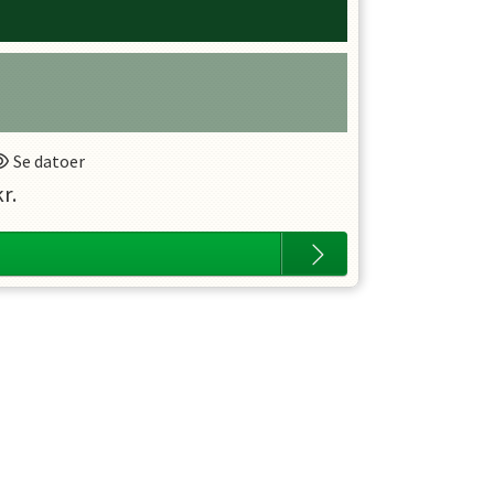
Se datoer
r.