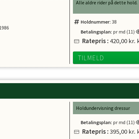
Alle aldre rider på dette hold.
Holdnummer:
38
 1986
Betalingsplan:
pr md (11)
Ratepris
:
420,00 kr.
k
TILMELD
Holdundervisning dressur
Betalingsplan:
pr md (11)
Ratepris
:
395,00 kr.
k