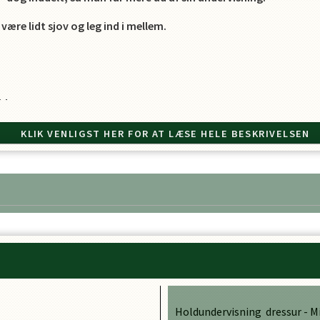
 være lidt sjov og leg ind i mellem.
ldstart.
KLIK VENLIGST HER FOR AT LÆSE HELE BESKRIVELSEN
NEDEN OPKRÆVES STADIG FULD MÅNEDSPRIS.
Holdundervisning dressur - Mi