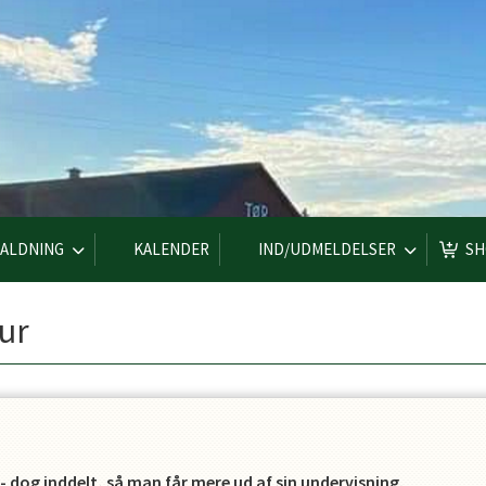
ALDNING
KALENDER
IND/UDMELDELSER
SH
ur
r - dog inddelt, så man får mere ud af sin undervisning.