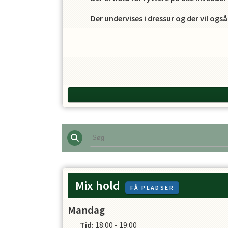
Der undervises i dressur og der vil også
Husk der skal sadles op 1/2 time før ho
OBS. VED OPSTART UDOVER D. 1 I MÅ
Mix hold
FÅ PLADSER
Mandag
Tid:
18:00 - 19:00