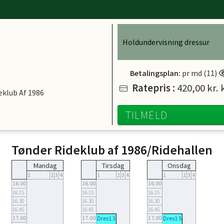
Holdundervisning dressur
Betalingsplan:
pr md (11)
Ratepris
:
420,00 kr.
k
eklub Af 1986
TILMELD
Tønder Rideklub af 1986/Ridehallen
Mandag
Tirsdag
Onsdag
1
2
3
4
1
2
3
4
1
2
3
4
16.00
16.00
16.00
16.15
16.15
16.15
16.30
16.30
16.30
16.45
16.45
16.45
17.00
17.00
Dres1 3
17.00
Dres1 5