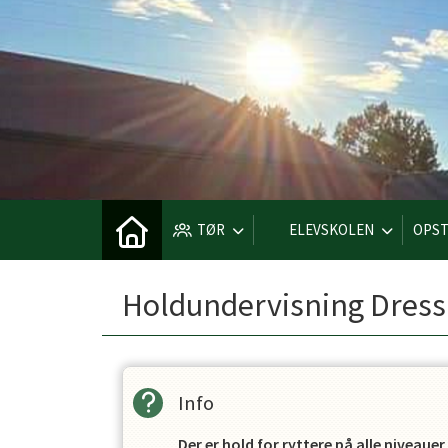
TØR
ELEVSKOLEN
OPST
Holdundervisning Dress
Info
Der er hold for ryttere på alle niveaue