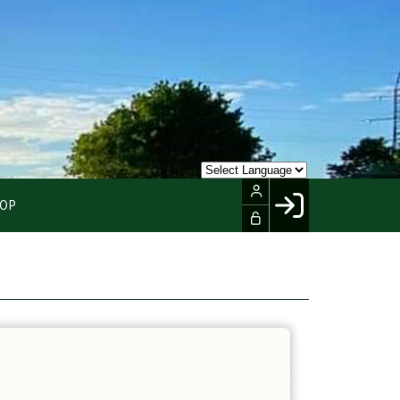
OP
Facebook login
Husk mig
Glemt password
Opret profil
LOG IND