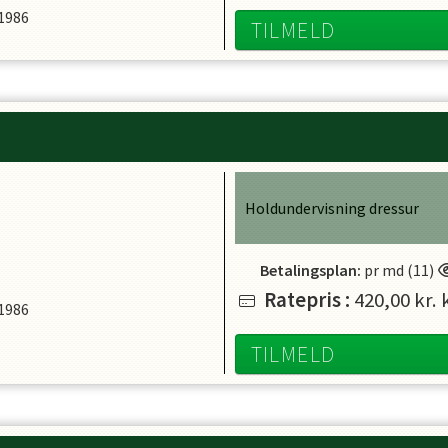
 1986
TILMELD
Holdundervisning dressur
Betalingsplan:
pr md (11)
Ratepris
:
420,00 kr.
k
 1986
TILMELD