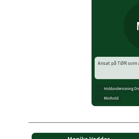
Ansat på TØR som a
Holdundervisning Dre
Minihold