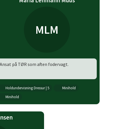
Maria Lehmann Muus
MLM
Ansat på TØR som aften fodervagt.
Holdundervisning Dressur | 5
Minihold
Minihold
ensen