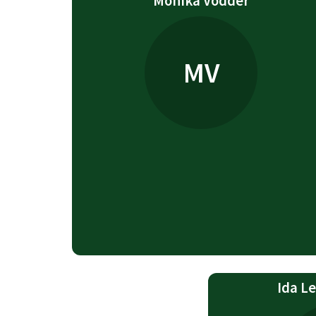
Monika Vodder
MV
Ida L