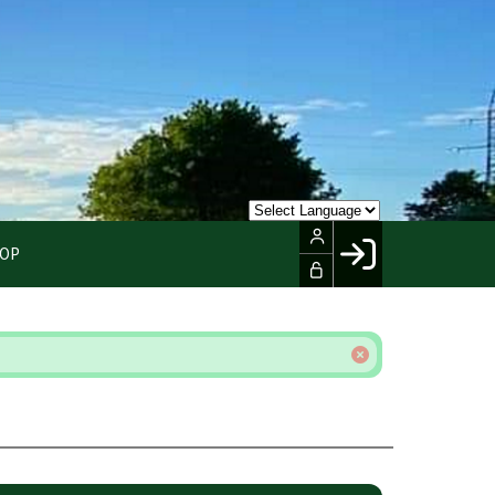
OP
Facebook login
Husk mig
Glemt password
Opret profil
LOG IND