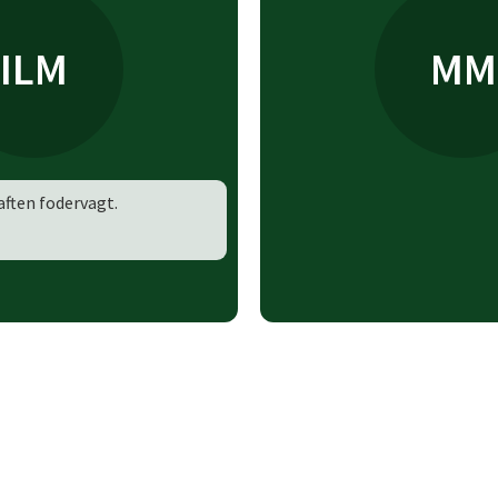
ILM
MM
aften
fodervagt.