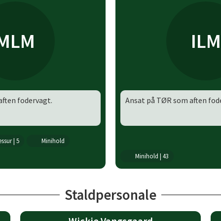
MLM
ILM
ften fodervagt.
Ansat på TØR som aften
fod
ssur | 5
Minihold
Minihold | 43
Staldpersonale