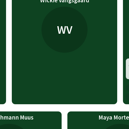
Wickie Vangsgaard
WV
ehmann Muus
Maya Mort